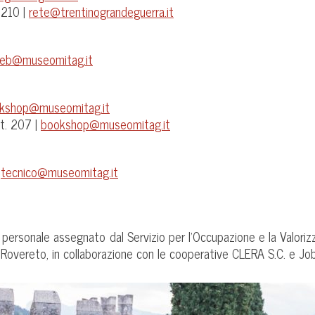
 210 |
rete@trentinograndeguerra.it
eb@museomitag.it
kshop@museomitag.it
t. 207 |
bookshop@museomitag.it
|
tecnico@museomitag.it
del personale assegnato dal Servizio per l’Occupazione e la Valor
i Rovereto, in collaborazione con le cooperative CLERA S.C. e Jo