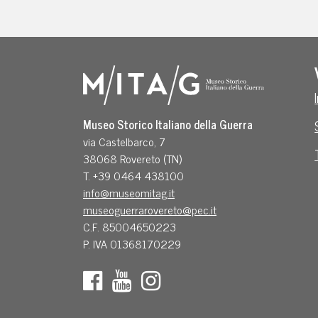
Museo Storico Italiano della Guerra
via Castelbarco, 7
38068 Rovereto (TN)
T. +39 0464 438100
info@museomitag.it
museoguerrarovereto@pec.it
C.F. 85004650223
P. IVA 01368170229