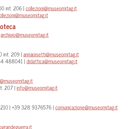
0 int. 206 |
collezioni@museomitag.it
ollezioni@museomitag.it
ioteca
|
archivio@museomitag.it
 int. 209 |
annapisetti@museomitag.it
0464 488041 |
didattica@museomitag.it
o@museomitag.it
t. 207 |
info@museomitag.it
t. 210 | +39 328 9376576 |
comunicazione@museomitag.it
ograndeguerra.it