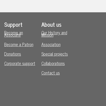
Support
About us
Become an
Our History and
Associate
Mission
Become a Patron
Association
Donations
Special projects
Corporate support
Collaborations
Contact us