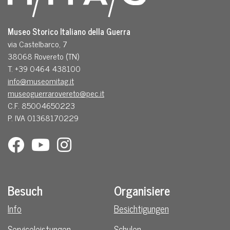
Museo Storico Italiano della Guerra
via Castelbarco, 7
38068 Rovereto (TN)
T. +39 0464 438100
info@museomitag.it
museoguerrarovereto@pec.it
C.F. 85004650223
P. IVA 01368170229
Besuch
Organisiere
Info
Besichtigungen
Serviceleistungen
Schulen