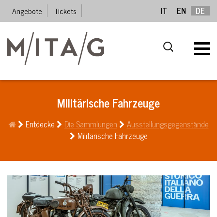
Angebote
Tickets
IT
EN
DE
Militärische Fahrzeuge
Entdecke
Die Sammlungen
Ausstellungsgegenstände
Militärische Fahrzeuge