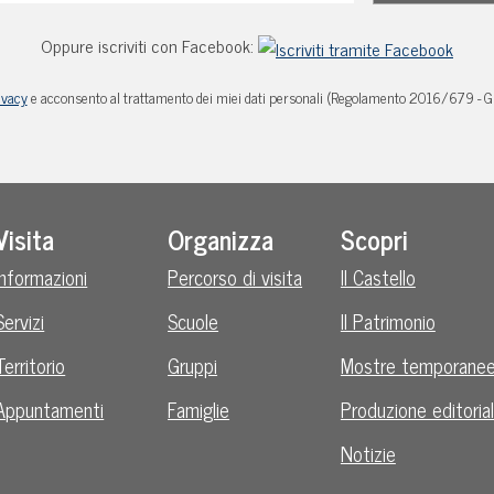
Oppure iscriviti con Facebook:
ivacy
e acconsento al trattamento dei miei dati personali (Regolamento 2016/679 - 
Visita
Organizza
Scopri
Informazioni
Percorso di visita
Il Castello
Servizi
Scuole
Il Patrimonio
Territorio
Gruppi
Mostre temporane
Appuntamenti
Famiglie
Produzione editoria
Notizie