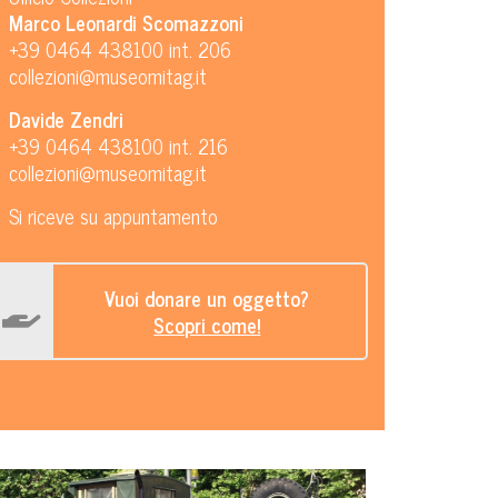
Marco Leonardi Scomazzoni
+39 0464 438100 int. 206
collezioni@museomitag.it
Davide Zendri
+39 0464 438100 int. 216
collezioni@museomitag.it
Si riceve su appuntamento
Vuoi donare un oggetto?
Scopri come!