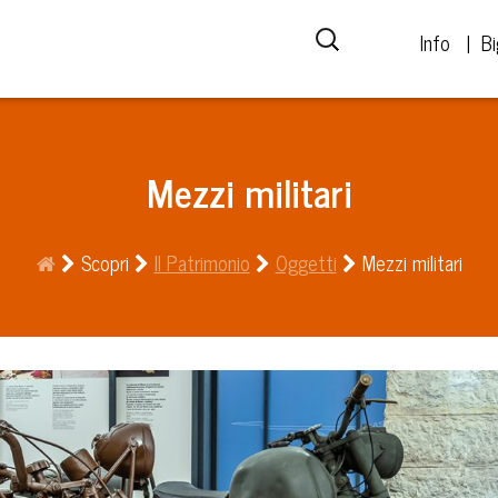
Info
Bi
Mezzi militari
Scopri
Il Patrimonio
Oggetti
Mezzi militari