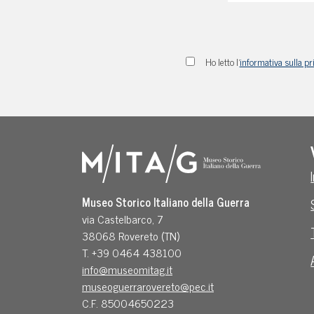
Ho letto l'
informativa sulla pr
Museo Storico Italiano della Guerra
via Castelbarco, 7
38068 Rovereto (TN)
T. +39 0464 438100
info@museomitag.it
museoguerrarovereto@pec.it
C.F. 85004650223