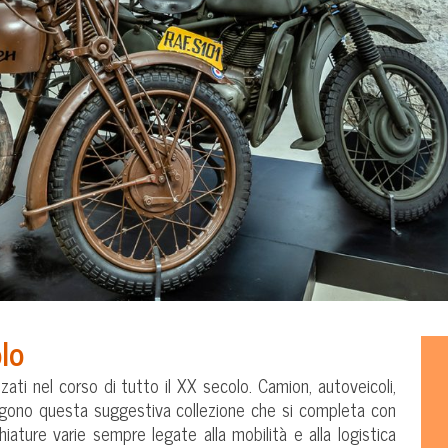
olo
zati nel corso di tutto il XX secolo. Camion, autoveicoli,
ngono questa suggestiva collezione che si completa con
hiature varie sempre legate alla mobilità e alla logistica