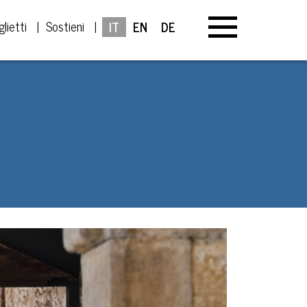
glietti
Sostieni
IT
EN
DE