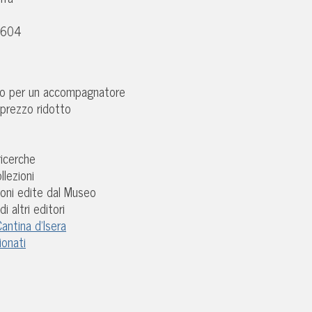
 604
tto per un accompagnatore
a prezzo ridotto
ricerche
llezioni
ioni edite dal Museo
i altri editori
antina d’Isera
ionati