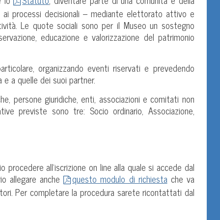
e lo
Statuto
, diventare parte di una comunità e della
re ai processi decisionali – mediante elettorato attivo e
tività. Le quote sociali sono per il Museo un sostegno
servazione, educazione e valorizzazione del patrimonio
articolare, organizzando eventi riservati e prevedendo
à e a quelle dei suoi partner.
e, persone giuridiche, enti, associazioni e comitati non
tive previste sono tre: Socio ordinario, Associazione,
o procedere all’iscrizione on line alla quale si accede dal
ario allegare anche
questo modulo di richiesta
che va
tori. Per completare la procedura sarete ricontattati dal