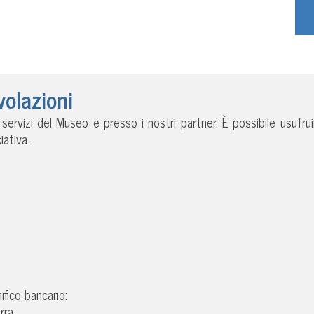
volazioni
i servizi del Museo e presso i nostri partner. È possibile usufru
ativa.
fico bancario:
rra