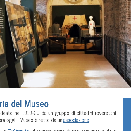
oria del Museo
 ideato nel 1919-20 da un gruppo di cittadini roveretani
ora oggi il Museo è retto da un’
associazione
.