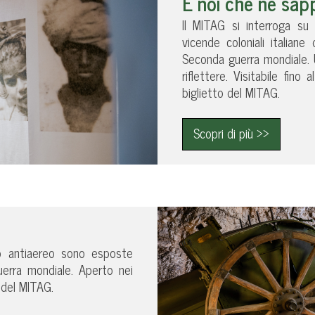
E noi che ne sa
Il MITAG si interroga su
vicende coloniali italiane
Seconda guerra mondiale. U
riflettere. Visitabile fi
biglietto del MITAG.
Scopri di più >>
io antiaereo sono esposte
guerra mondiale. Aperto nei
 del MITAG.