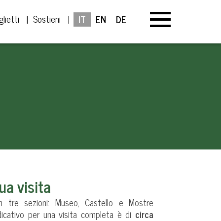
glietti
Sostieni
IT
EN
DE
ua visita
 in tre sezioni: Museo, Castello e Mostre
dicativo per una visita completa è di
circa