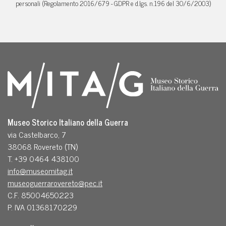
personali (Regolamento 2016/679 - GDPR e d.lgs. n.196 del 30/6/2003)
Museo Storico Italiano della Guerra
via Castelbarco, 7
38068 Rovereto (TN)
T. +39 0464 438100
info@museomitag.it
museoguerrarovereto@pec.it
C.F. 85004650223
P. IVA 01368170229