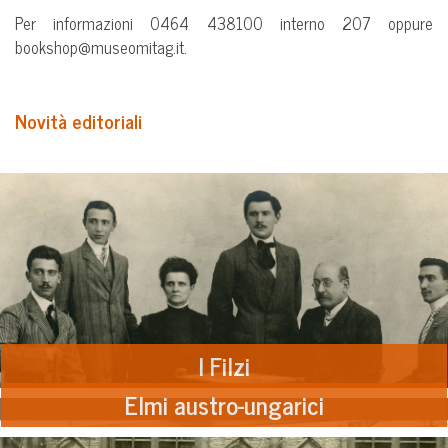
Per informazioni 0464 438100 interno 207 oppure
bookshop@museomitag.it.
Novità editoriali
I Filzi
Elmi austro-ungarici