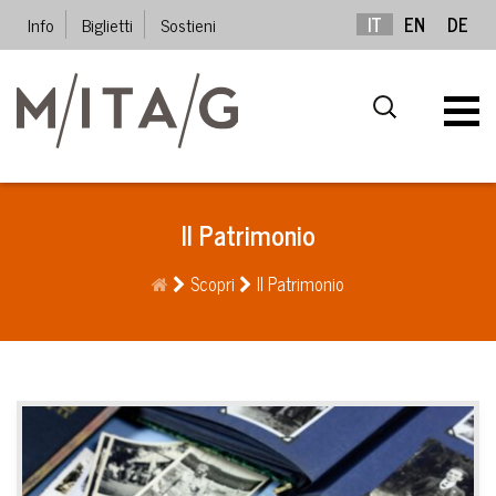
Info
Biglietti
Sostieni
IT
EN
DE
Il Patrimonio
Scopri
Il Patrimonio