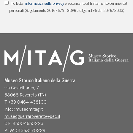
Ho letto l'
informativa sulla privacy
e acconsento al trattamento dei miei dati
personali (Regolamento 2016/679 - GDPR e d.lgs. n.196 del 30/6/2003)
Museo Storico Italiano della Guerra
via Castelbarco, 7
38068 Rovereto (TN)
T. +39 0464 438100
info@museomitag.it
museoguerrarovereto@pec.it
C.F. 85004650223
P. IVA 01368170229