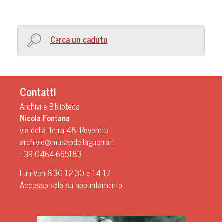
Cerca un caduto
Contatti
Archivi e Biblioteca
Nicola Fontana
via della Terra 48, Rovereto
archivio@museodellaguerra.it
+39 0464 665183
Lun-Ven 8.30-12.30 e 14-17
Accesso solo su appuntamento