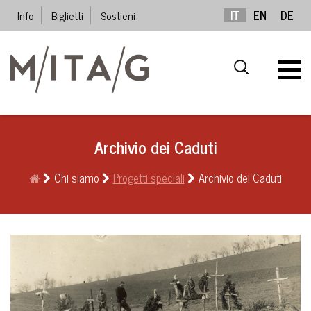
Info
Biglietti
Sostieni
IT
EN
DE
Archivio dei Caduti
Chi siamo
Progetti speciali
Archivio dei Caduti