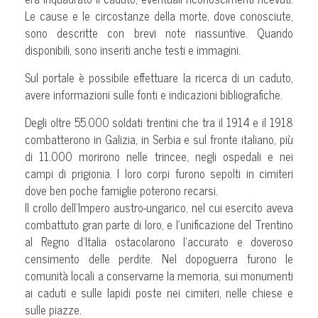
Le cause e le circostanze della morte, dove conosciute,
sono descritte con brevi note riassuntive. Quando
disponibili, sono inseriti anche testi e immagini.
Sul portale è possibile effettuare la ricerca di un caduto,
avere informazioni sulle fonti e indicazioni bibliografiche.
Degli oltre 55.000 soldati trentini che tra il 1914 e il 1918
combatterono in Galizia, in Serbia e sul fronte italiano, più
di 11.000 morirono nelle trincee, negli ospedali e nei
campi di prigionia. I loro corpi furono sepolti in cimiteri
dove ben poche famiglie poterono recarsi.
Il crollo dell’Impero austro-ungarico, nel cui esercito aveva
combattuto gran parte di loro, e l’unificazione del Trentino
al Regno d’Italia ostacolarono l’accurato e doveroso
censimento delle perdite. Nel dopoguerra furono le
comunità locali a conservarne la memoria, sui monumenti
ai caduti e sulle lapidi poste nei cimiteri, nelle chiese e
sulle piazze.