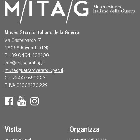
Museo Storico Italiano della Guerra
via Castelbarco, 7
38068 Rovereto (TN)
T. +39 0464 438100
info@museomitag.it
museoguerrarovereto@pec.it
C.F. 85004650223
P. IVA 01368170229
Visita
Organizza
Informazioni
Percorso di visita