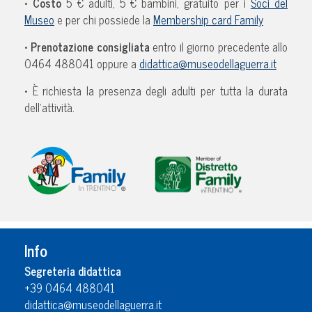
•
Costo
5 € adulti, 5 € bambini, gratuito per i
Soci del
Museo
e per chi possiede la
Membership card Family
•
Prenotazione consigliata
entro il giorno precedente allo
0464 488041 oppure a
didattica@museodellaguerra.it
• È richiesta la presenza degli adulti per tutta la durata
dell’attività.
Info
Segreteria didattica
+39 0464 488041
didattica@museodellaguerra.it