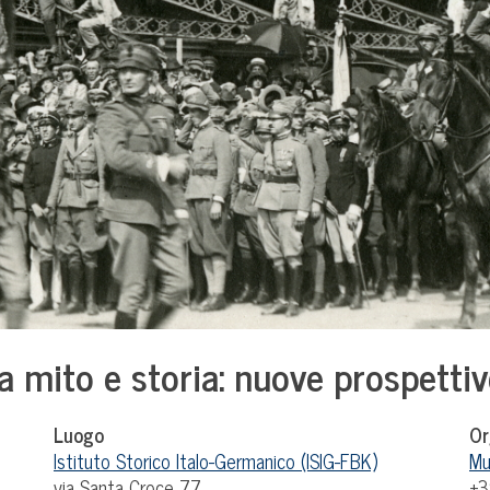
 mito e storia: nuove prospettive
Luogo
Or
Istituto Storico Italo-Germanico (ISIG-FBK)
Mu
via Santa Croce 77
+3