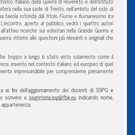
rico Italiano della Guerra di Rovereto e dell’Istituto
iterà nella sua sede di Trento, nell’ambito del ciclo di
una tavola rotonda dal titolo
Fiume e fiumanesimo tra
. L’incontro, aperto al pubblico, vedrà i quattro autori
all’attivo ricerche sui volontari nella Grande Guerra e
rra, intorno alle questioni più rilevanti e originali che
che troppo a lungo è stato visto solamente come il
ece, inserito nel contesto italiano ed europeo di quel
mento imprescindibile per comprenderne pienamente
uta ai fini dell’aggiornamento dei docenti di SSPG e
io scrivere a
segreteria.isig@fbk.eu
indicando nome,
i appartenenza.