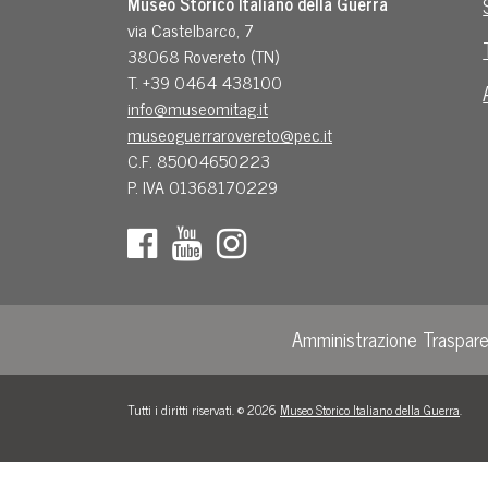
Museo Storico Italiano della Guerra
via Castelbarco, 7
38068 Rovereto (TN)
T. +39 0464 438100
info@museomitag.it
museoguerrarovereto@pec.it
C.F. 85004650223
P. IVA 01368170229
Amministrazione Traspar
Tutti i diritti riservati. © 2026
Museo Storico Italiano della Guerra
.