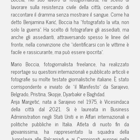
lavorare sulla resistenza civile della città, cercando di
raccontare il dramma senza mostrare il sangue. Come ha
detto Benjamina Karić, Boccia ha “fotografato la vita, non
solo la guerra”. Ha scelto di fotografare gli assediati, ma
anche gli assedianti, attraversando spesso le linee del
fronte, nella convinzione che “identificarsi con le vittime è
facile e rassicurante, ma può essere ipocrita”.
Mario Boccia, fotogiornalista freelance, ha realizzato
reportage su questioni internazionali e pubblicato articoli e
fotografie su molte testate giornalistiche italiane. È stato
corrispondente e inviato de “il Manifesto” da Sarajevo,
Belgrado, Pristina, Skopje, Dyarbakir e Baghdad.
Anja Margetić, nata a Sarajevo nel 1975, è Vicesindaca
della città dal 2021. Si è laureata in Business
Administration negli Stati Uniti e in Affari internazionali e
politiche pubbliche in Italia. Atleta di nuoto fin da
giovanissima, ha rappresentato la squadra della
Jugoslavia alle Balcaniadi e ai Campionati europei nella