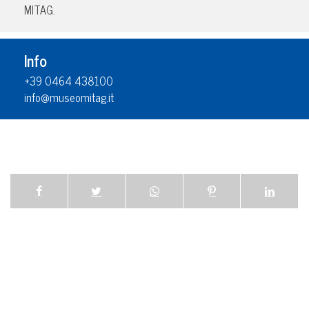
MITAG.
Info
+39 0464 438100
info@museomitag.it