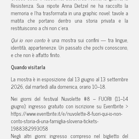
Resistenza. Sua nipote Anna Dietzel ne ha raccolto la
memoria e l’ha trasformata in una graphic novel: tavole a
matita che portano dentro una storia privata e la
restituiscono a chi non c’era.
Qui io non conto
è una mostra sui confini — tra lingue,
identità, appartenenze. Un passato che pochi conoscono,
e che non è affatto finito.
Quando visitarla
La mostra è in esposizione dal 13 giugno al 13 settembre
2026, dal martedì alla domenica, orario 10–18.
Nei giorni del festival Nuvolette #8 – FUORI! (11–14
giugno): ingresso gratuito con iscrizione su Eventbrite >
https://www.eventbrite.it/e/nuvolette-8-fuori-qui-io-non-
conto-storia-di-una-famiglia-slovena-tickets-
1988382993058
Negli altri giorni: ingresso compreso nel biglietto del