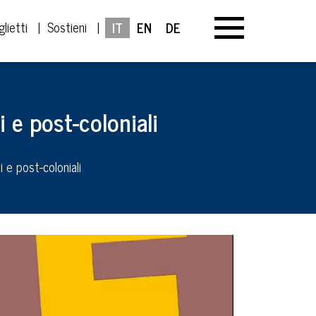
glietti
Sostieni
IT
EN
DE
i e post-coloniali
i e post-coloniali