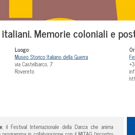
italiani. Memorie coloniali e post
Luogo
Or
Museo Storico Italiano della Guerra
Fe
via Castelbarco, 7
+3
Rovereto
in
ht
e
, il Festival Internazionale della Danza che anima
programma in collaborazione con il MITAG l’incontro