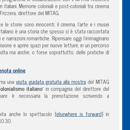
i italiani. Memorie coloniali e post-coloniali tra cinema
Frizzera, direttore del MITAG.
 le storie sono innocenti: il cinema, l’arte e i musei
o italiano è una storia che spesso ci è stata raccontata
i e narrazioni romantiche. Ripensare oggi l’immaginario
visione e aprire spazi per nuove letture, in un percorso
colta ma anche, o forse soprattutto, delle pratiche di
enota online
amma una
visita guidata gratuita alla mostra
del MITAG
olonialismo italiano
” in compagnia del direttore del
pare è necessaria la prenotazione scrivendo a
pita anche lo spettacolo
(elsewhere is forward)
in
10.30.