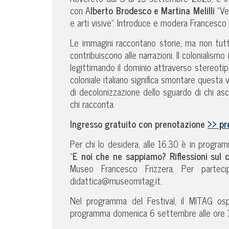
con A
lberto Brodesco e Martina Melilli
“Ver
e arti visive”. Introduce e modera Francesco 
Le immagini raccontano storie, ma non tutte
contribuiscono alle narrazioni. Il colonialism
legittimando il dominio attraverso stereotip
coloniale italiano significa smontare questa 
di decolonizzazione dello sguardo di chi as
chi racconta.
Ingresso gratuito con prenotazione
>> pr
Per chi lo desidera, alle 16.30 è in progr
“
E noi che ne sappiamo? Riflessioni sul c
Museo Francesco Frizzera. Per parteci
didattica@museomitag.it.
Nel programma del Festival, il MITAG os
programma domenica 6 settembre alle ore 