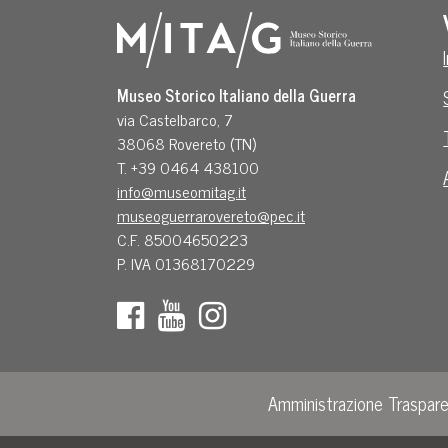
Museo Storico Italiano della Guerra
via Castelbarco, 7
38068 Rovereto (TN)
T. +39 0464 438100
info@museomitag.it
museoguerrarovereto@pec.it
C.F. 85004650223
P. IVA 01368170229
Amministrazione Traspar