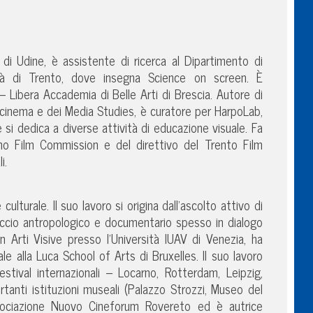
à di Udine, è assistente di ricerca al Dipartimento di
sità di Trento, dove insegna Science on screen. È
– Libera Accademia di Belle Arti di Brescia. Autore di
l cinema e dei Media Studies, è curatore per HarpoLab,
e si dedica a diverse attività di educazione visuale. Fa
ino Film Commission e del direttivo del Trento Film
i.
culturale. Il suo lavoro si origina dall’ascolto attivo di
proccio antropologico e documentario spesso in dialogo
in Arti Visive presso l’Università IUAV di Venezia, ha
 alla Luca School of Arts di Bruxelles. Il suo lavoro
festival internazionali – Locarno, Rotterdam, Leipzig,
rtanti istituzioni museali (Palazzo Strozzi, Museo del
sociazione Nuovo Cineforum Rovereto ed è autrice