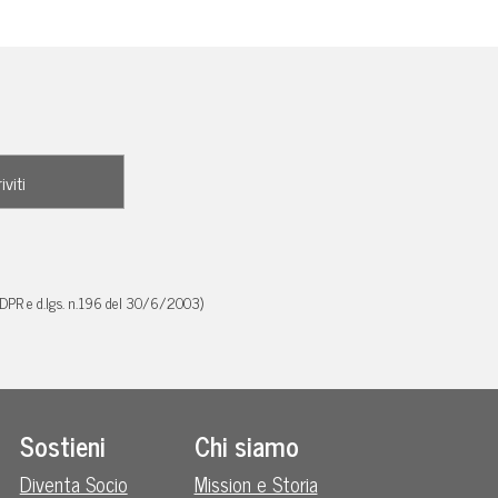
GDPR e d.lgs. n.196 del 30/6/2003)
Sostieni
Chi siamo
Diventa Socio
Mission e Storia