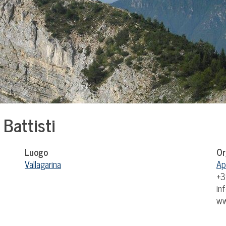
 Battisti
Luogo
Or
Vallagarina
Ap
+3
in
ww