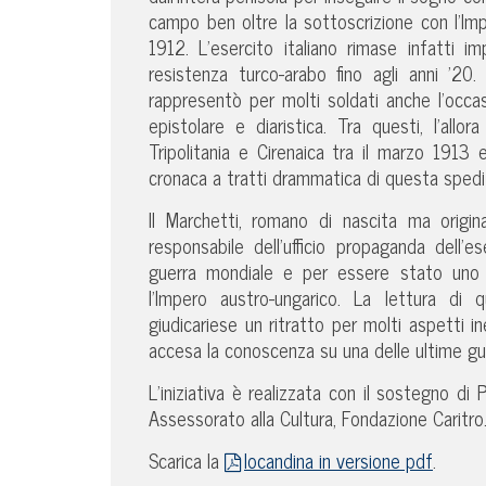
campo ben oltre la sottoscrizione con l’I
1912. L’esercito italiano rimase infatti 
resistenza turco-arabo fino agli anni ’20
rappresentò per molti soldati anche l’occasi
epistolare e diaristica. Tra questi, l’allo
Tripolitania e Cirenaica tra il marzo 1913
cronaca a tratti drammatica di questa spediz
Il Marchetti, romano di nascita ma origi
responsabile dell’ufficio propaganda dell’e
guerra mondiale e per essere stato uno de
l’Impero austro-ungarico. La lettura di 
giudicariese un ritratto per molti aspetti i
accesa la conoscenza su una delle ultime gu
L’iniziativa è realizzata con il sostegno d
Assessorato alla Cultura, Fondazione Caritro
Scarica la
locandina in versione pdf
.