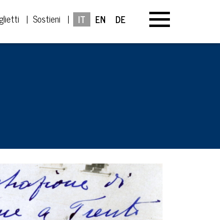
glietti
Sostieni
IT
EN
DE