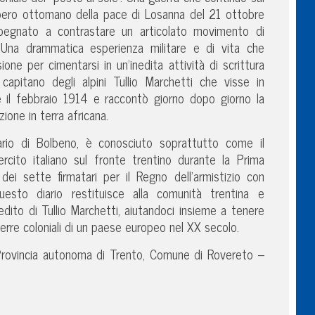
mpero ottomano della pace di Losanna del 21 ottobre
impegnato a contrastare un articolato movimento di
. Una drammatica esperienza militare e di vita che
one per cimentarsi in un’inedita attività di scrittura
ra capitano degli alpini Tullio Marchetti che visse in
 e il febbraio 1914 e raccontò giorno dopo giorno la
ione in terra africana.
nario di Bolbeno, è conosciuto soprattutto come il
sercito italiano sul fronte trentino durante la Prima
i sette firmatari per il Regno dell’armistizio con
questo diario restituisce alla comunità trentina e
nedito di Tullio Marchetti, aiutandoci insieme a tenere
erre coloniali di un paese europeo nel XX secolo.
i Provincia autonoma di Trento, Comune di Rovereto –
.