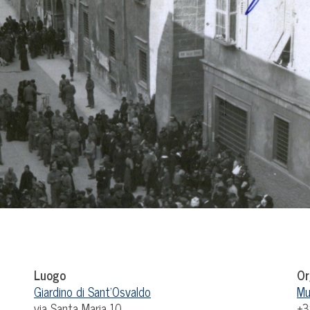
Luogo
Or
Giardino di Sant'Osvaldo
Mu
via Santa Maria 10
+3