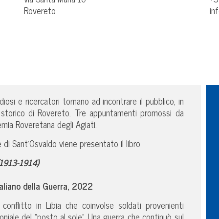
Rovereto
in
diosi e ricercatori tornano ad incontrare il pubblico, in
o storico di Rovereto. Tre appuntamenti promossi da
emia Roveretana degli Agiati.
e di Sant’Osvaldo viene presentato il libro
 (1913-1914)
taliano della Guerra, 2022
n conflitto in Libia che coinvolse soldati provenienti
loniale del “posto al sole”. Una guerra che continuò sul