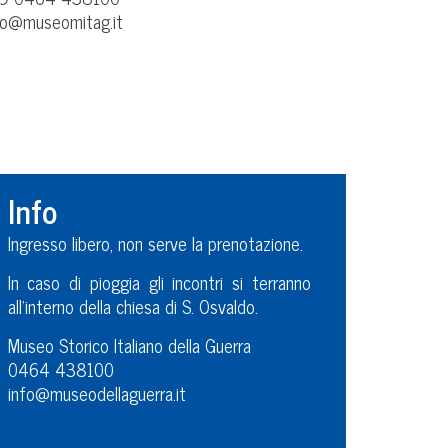
fo@museomitag.it
Info
Ingresso libero, non serve la prenotazione.
In caso di pioggia gli incontri si terranno
all’interno della chiesa di S. Osvaldo.
Museo Storico Italiano della Guerra
0464 438100
info@museodellaguerra.it