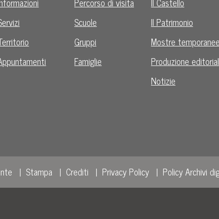
Informazioni
Percorso di visita
Il Castello
Servizi
Scuole
Il Patrimonio
Territorio
Gruppi
Mostre temporane
Appuntamenti
Famiglie
Produzione editoria
Notizie
ente
Stampa
Crediti
Privacy Policy
Policy Archivi dig