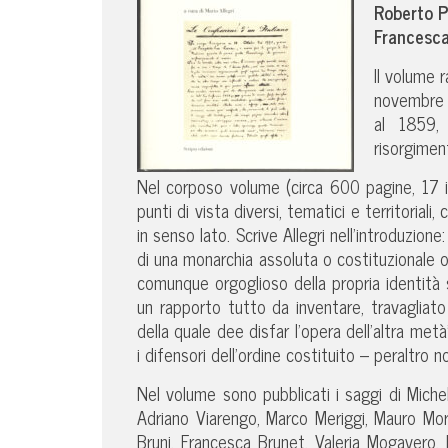
Roberto P
Francesca
Il volume 
novembre 
al 1859, 
risorgiment
Nel corposo volume (circa 600 pagine, 17 i 
punti di vista diversi, tematici e territoriali
in senso lato. Scrive Allegri nell’introduzione:
di una monarchia assoluta o costituzionale o
comunque orgoglioso della propria identità s
un rapporto tutto da inventare, travagliat
della quale dee disfar l’opera dell’altra me
i difensori dell’ordine costituito – peraltro 
Nel volume sono pubblicati i saggi di Michele
Adriano Viarengo, Marco Meriggi, Mauro Mor
Bruni, Francesca Brunet, Valeria Mogavero, 