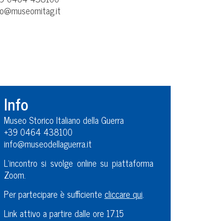
fo@museomitag.it
Info
Museo Storico Italiano della Guerra
+39 0464 438100
info@museodellaguerra.it
L’incontro si svolge online su piattaforma
Zoom.
Per partecipare è sufficiente
cliccare qui
.
Link attivo a partire dalle ore 17.15