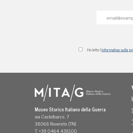
Ho letto l'
informativa sulla pr
Museo Storico Italiano della Guerra
via Castelbarco, 7
38068 Rovereto (TN)
T. +39 0464 438100