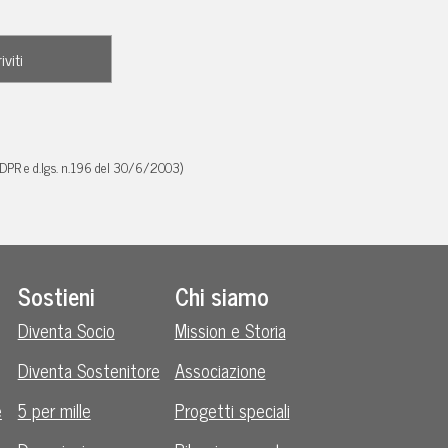
GDPR e d.lgs. n.196 del 30/6/2003)
Sostieni
Chi siamo
Diventa Socio
Mission e Storia
Diventa Sostenitore
Associazione
e
5 per mille
Progetti speciali