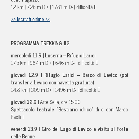
12 km | 726 m D + | 1781 m D- | difficoltà E
>> Iscriviti online <<
PROGRAMMA TREKKING #2
mercoledì 11.9 |
Luserna – Rifugio Larici
17.5 km | 984 m D + | 646 m D- | difficoltà E
giovedì 12.9 |
Rifugio Larici – Barco di Levico (poi
transfer a Levico con navetta gratuita)
14.8 km | 309 m D+ | 1496 m D- | difficoltà E
giovedì 12.9 |
Arte Sella, ore 15.00
Spettacolo teatrale “Bestiario idrico”
di e con Marco
Paolini
venerdì 13.9 |
Giro del Lago di Levico e visita al Forte
delle Benne