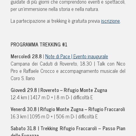
guidate di più giorni che comprendono eventi e spettacoli,
per un’immersione nella storia e nella natura.
La partecipazione ai trekking è gratuita previa
iscrizione
.
PROGRAMMA TREKKING #1
Mercoledì 28.8
|
Note di Pace | Evento inaugurale
Campana dei Caduti di Rovereto, 18.30 | Talk con Nico
Piro e Raffaele Crocco e accompagnamento musicale del
Coro S. Ilario
Giovedì 29.8 |
Rovereto – Rifugio Monte Zugna
12.4 km | 1417 m D + | 8 m D- | difficoltà E
Venerdì 30.8 |
Rifugio Monte Zugna – Rifugio Fraccaroli
16.3 km | 1095 m D + | 506 m D- | difficoltà E
Sabato 31.8 |
Trekking Rifugio Fraccaroli – Passo Pian
delle Fugazze