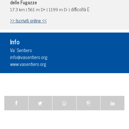
delle Fugazze
17.3 km | 561 m D+ | 1199 m D- |
difficoltà E
>> Iscriviti online <<
Info
Va’ Sentiero
info@vasentiero.org
www.vasentiero.org