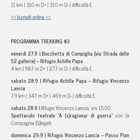
11 km | 310 m D+ | 310 m D- | difficoltà E
>> Iscriviti online <<
PROGRAMMA TREKKING #3
venerdì 27.9 |
Bocchetta di Campiglia (via Strada delle
52 gallerie) – Rifugio Achille Papa
4 km | 987 m D+ | 277 m D- | difficoltà E
sabato 28.9 |
Rifugio Achille Papa – Rifugio Vincenzo
Lancia
7.9 km | 347 m D+ | 469 m D- | difficoltà E
sabato 28.9 |
Rifugio Vincenzo Lancia, ore 15.00
Spettacolo teatrale “A (s)ragionar di guerra”
con la
Compagnia (S)legati
domenica 29.9 |
Rifugio Vincenzo Lancia – Passo Pian