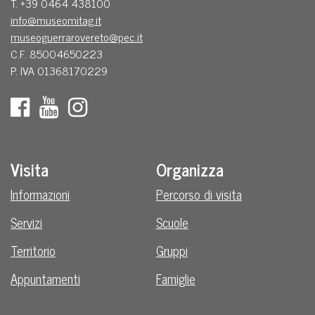
T. +39 0464 438100
info@museomitag.it
museoguerrarovereto@pec.it
C.F. 85004650223
P. IVA 01368170229
Visita
Organizza
Informazioni
Percorso di visita
Servizi
Scuole
Territorio
Gruppi
Appuntamenti
Famiglie