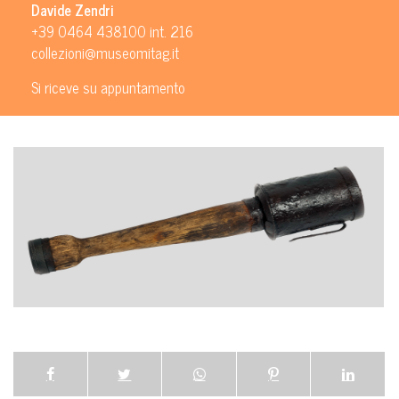
Davide Zendri
+39 0464 438100 int. 216
collezioni@museomitag.it
Si riceve su appuntamento