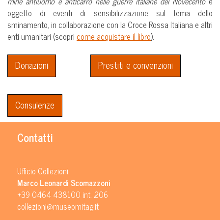
mine antiuomo e anticarro nelle guerre italiane del Novecento
e
oggetto di eventi di sensibilizzazione sul tema dello
sminamento, in collaborazione con la Croce Rossa Italiana e altri
enti umanitari (scopri
come acquistare il libro
).
Donazioni
Prestiti e convenzioni
Consulenze
Contatti
Ufficio Collezioni
Marco Leonardi Scomazzoni
+39 0464 438100 int. 206
collezioni@museomitag.it