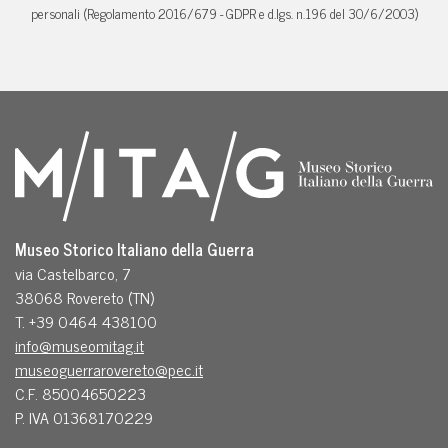
personali (Regolamento 2016/679 - GDPR e d.lgs. n.196 del 30/6/2003)
Museo Storico Italiano della Guerra
via Castelbarco, 7
38068 Rovereto (TN)
T. +39 0464 438100
info@museomitag.it
museoguerrarovereto@pec.it
C.F. 85004650223
P. IVA 01368170229