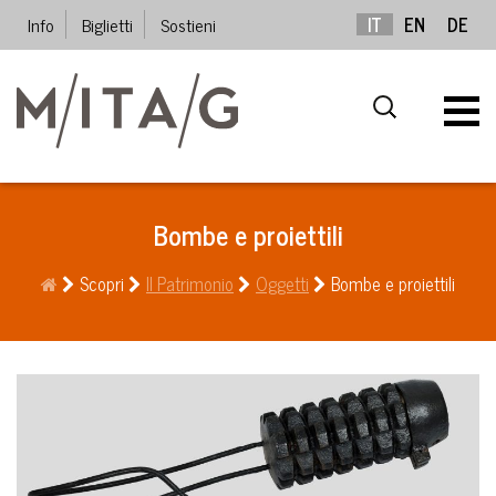
Info
Biglietti
Sostieni
IT
EN
DE
Bombe e proiettili
Scopri
Il Patrimonio
Oggetti
Bombe e proiettili