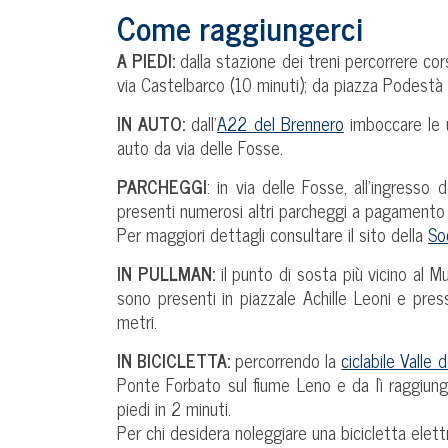
Come raggiungerci
A PIEDI:
dalla stazione dei treni percorrere cors
via Castelbarco (10 minuti); da piazza Podestà 
IN AUTO:
dall’
A22 del Brennero
imboccare le u
auto da via delle Fosse.
PARCHEGGI
: in via delle Fosse, all’ingress
presenti numerosi altri parcheggi a pagamento sia
Per maggiori dettagli consultare il sito della
So
IN PULLMAN:
il punto di sosta più vicino al M
sono presenti in piazzale Achille Leoni e pres
metri.
IN BICICLETTA:
percorrendo la
ciclabile Valle 
Ponte Forbato sul fiume Leno e da lì raggiunge
piedi in 2 minuti.
Per chi desidera noleggiare una bicicletta elettr