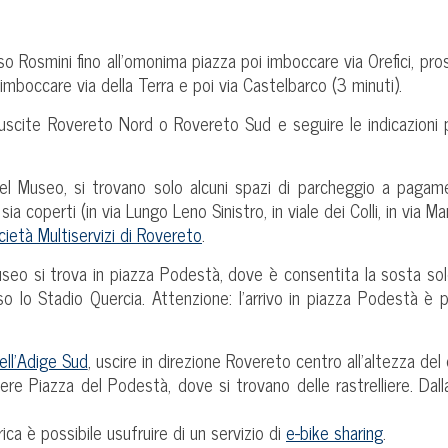
o Rosmini fino all’omonima piazza poi imboccare via Orefici, prose
imboccare via della Terra e poi via Castelbarco (3 minuti).
scite Rovereto Nord o Rovereto Sud e seguire le indicazioni per
o del Museo, si trovano solo alcuni spazi di parcheggio a paga
 coperti (in via Lungo Leno Sinistro, in viale dei Colli, in via Ma
cietà Multiservizi di Rovereto
.
useo si trova in piazza Podestà, dove è consentita la sosta solo 
so lo Stadio Quercia. Attenzione: l’arrivo in piazza Podestà è 
dell’Adige Sud
, uscire in direzione Rovereto centro all’altezza de
re Piazza del Podestà, dove si trovano delle rastrelliere. Dalla
ica è possibile usufruire di un servizio di
e-bike sharing
.