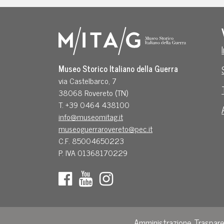
Museo Storico Italiano della Guerra
via Castelbarco, 7
38068 Rovereto (TN)
T. +39 0464 438100
info@museomitag.it
museoguerrarovereto@pec.it
C.F. 85004650223
P. IVA 01368170229
Amministrazione Traspar