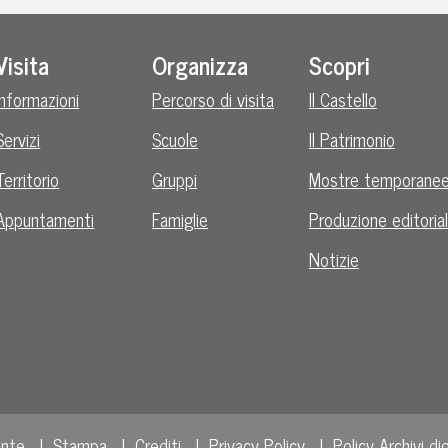
Visita
Organizza
Scopri
Informazioni
Percorso di visita
Il Castello
Servizi
Scuole
Il Patrimonio
Territorio
Gruppi
Mostre temporane
Appuntamenti
Famiglie
Produzione editoria
Notizie
ente
Stampa
Crediti
Privacy Policy
Policy Archivi dig