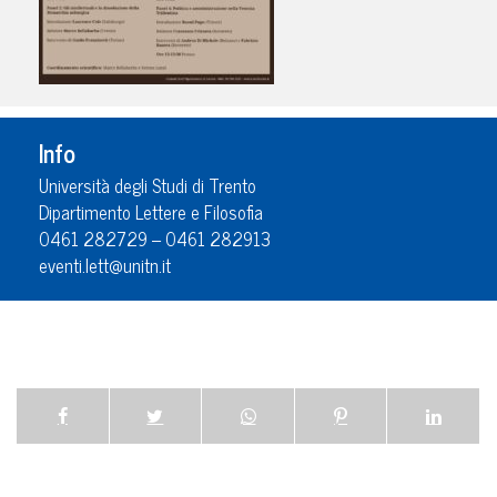
Info
Università degli Studi di Trento
Dipartimento Lettere e Filosofia
0461 282729 – 0461 282913
eventi.lett@unitn.it