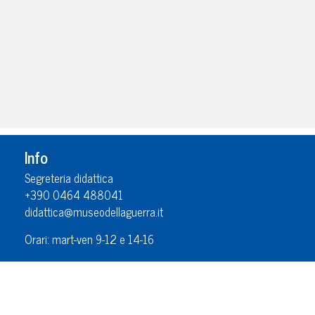
Info
Segreteria didattica
+390 0464 488041
didattica@museodellaguerra.it
Orari: mart-ven 9-12 e 14-16