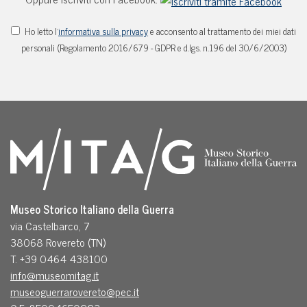
Ho letto l'
informativa sulla privacy
e acconsento al trattamento dei miei dati
personali (Regolamento 2016/679 - GDPR e d.lgs. n.196 del 30/6/2003)
Museo Storico Italiano della Guerra
via Castelbarco, 7
38068 Rovereto (TN)
T. +39 0464 438100
info@museomitag.it
museoguerrarovereto@pec.it