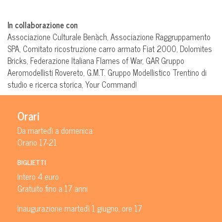
In collaborazione con
Associazione Culturale Benàch, Associazione Raggruppamento
SPA, Comitato ricostruzione carro armato Fiat 2000, Dolomites
Bricks, Federazione Italiana Flames of War, GAR Gruppo
Aeromodellisti Rovereto, G.M.T. Gruppo Modellistico Trentino di
studio e ricerca storica, Your Command!
Orari
Da martedì a domenica
Orario 17-21
BIGLIETTI
Intero 4 euro
Gratuito fino a 17 anni
Inaugurazione martedì 1 giugno, ore 17