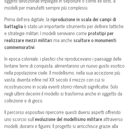
oggetti devozionali impiegati in sepolture o come ex voto, a
modelli per manufatti sempre più complessi.
Prima dell’era digitale, la
riproduzione in scala dei campi di
battaglia
è stato un importante strumento per definire tattiche
e strategie militari. I modelli servivano come
prototipi per
realizzare mezzi militari
ma anche
sculture o monumenti
commemorativi
.
In epoca coloniale, i plastici che riproducevano i paesaggi delle
lontane terre di conquista, alimentarono un nuovo gusto esotico
nella popolazione civile. Il modellismo, nella sua accezione più
vasta, diventa infine nel XX secolo il mezzo con cui si
ricostruiscono in scala eventi storici ritenuti significativi. Solo
negli ultimi decenni il modello si trasforma anche in oggetto da
collezione e di gioco.
Il percorso espositivo ripercorre questi diversi aspetti offrendo
uno scorcio sull’
evoluzione del modellismo militare
attraverso
modelli, diorami e figurini. Il progetto si arricchisce grazie alla