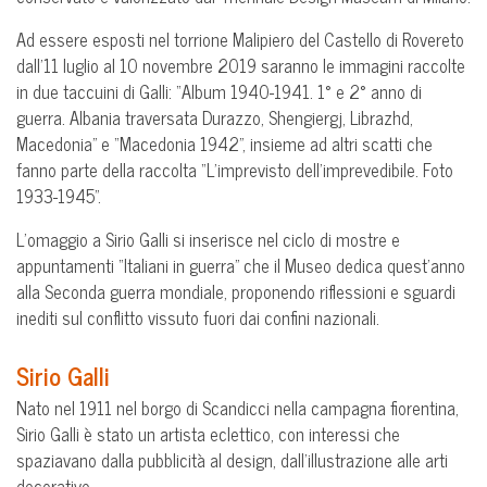
Ad essere esposti nel torrione Malipiero del Castello di Rovereto
dall’11 luglio al 10 novembre 2019 saranno le immagini raccolte
in due taccuini di Galli: “Album 1940-1941. 1° e 2° anno di
guerra. Albania traversata Durazzo, Shengiergj, Librazhd,
Macedonia” e “Macedonia 1942”, insieme ad altri scatti che
fanno parte della raccolta “L’imprevisto dell’imprevedibile. Foto
1933-1945”.
L’omaggio a Sirio Galli si inserisce nel ciclo di mostre e
appuntamenti “Italiani in guerra” che il Museo dedica quest’anno
alla Seconda guerra mondiale, proponendo riflessioni e sguardi
inediti sul conflitto vissuto fuori dai confini nazionali.
Sirio Galli
Nato nel 1911 nel borgo di Scandicci nella campagna fiorentina,
Sirio Galli è stato un artista eclettico, con interessi che
spaziavano dalla pubblicità al design, dall’illustrazione alle arti
decorative.