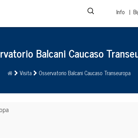
Info
Bi
rvatorio Balcani Caucaso Transe
Visita
Osservatorio Balcani Caucaso Transeuropa
ropa