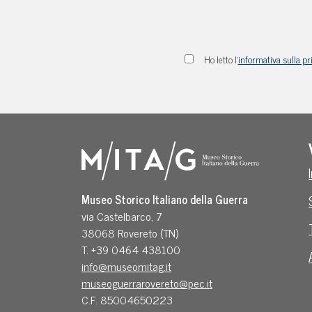
Ho letto l'
informativa sulla pr
Museo Storico Italiano della Guerra
via Castelbarco, 7
38068 Rovereto (TN)
T. +39 0464 438100
info@museomitag.it
museoguerrarovereto@pec.it
C.F. 85004650223