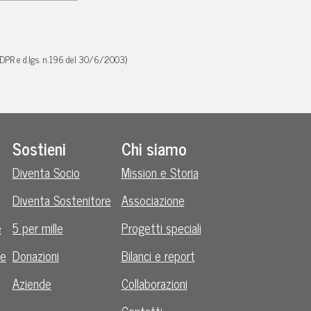
GDPR e d.lgs. n.196 del 30/6/2003)
Sostieni
Chi siamo
Diventa Socio
Mission e Storia
Diventa Sostenitore
Associazione
e
5 per mille
Progetti speciali
le
Donazioni
Bilanci e report
Aziende
Collaborazioni