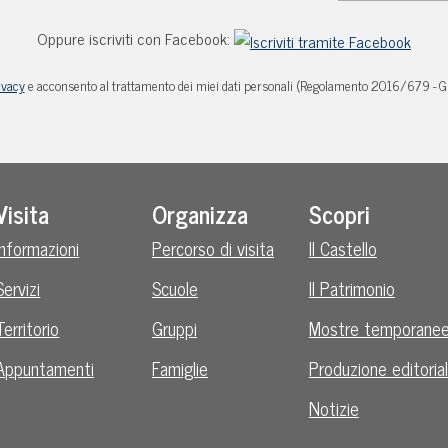
Oppure iscriviti con Facebook:
ivacy
e acconsento al trattamento dei miei dati personali (Regolamento 2016/679 - 
Visita
Organizza
Scopri
Informazioni
Percorso di visita
Il Castello
Servizi
Scuole
Il Patrimonio
Territorio
Gruppi
Mostre temporane
Appuntamenti
Famiglie
Produzione editoria
Notizie