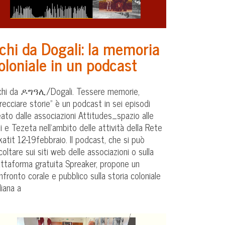
chi da Dogali: la memoria
oloniale in un podcast
chi da ዶግዓሊ/Dogali. Tessere memorie,
trecciare storie" è un podcast in sei episodi
eato dalle associazioni Attitudes_spazio alle
ti e Tezeta nell’ambito delle attività della Rete
katit 12-19febbraio. Il podcast, che si può
coltare sui siti web delle associazioni o sulla
attaforma gratuita Spreaker, propone un
nfronto corale e pubblico sulla storia coloniale
liana a