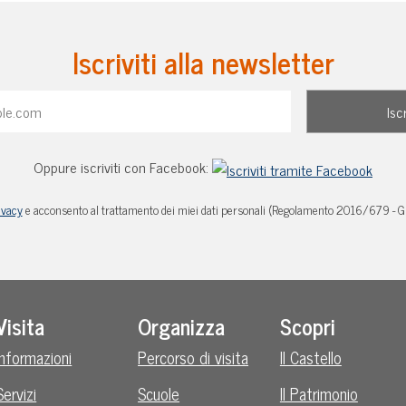
Iscriviti alla newsletter
Oppure iscriviti con Facebook:
ivacy
e acconsento al trattamento dei miei dati personali (Regolamento 2016/679 - 
Visita
Organizza
Scopri
Informazioni
Percorso di visita
Il Castello
Servizi
Scuole
Il Patrimonio