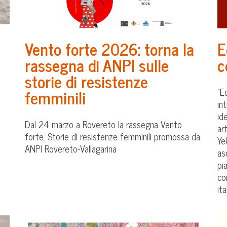
Vento forte 2026: torna la
E
rassegna di ANPI sulle
c
storie di resistenze
femminili
"E
in
id
Dal 24 marzo a Rovereto la rassegna Vento
ar
forte. Storie di resistenze femminili promossa da
Ye
ANPI Rovereto-Vallagarina
as
pi
co
ita