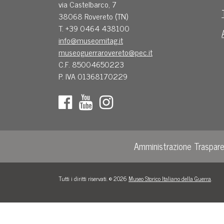
via Castelbarco, 7
38068 Rovereto (TN)
T. +39 0464 438100
info@museomitag.it
museoguerrarovereto@pec.it
C.F. 85004650223
P. IVA 01368170229
Amministrazione Traspar
Tutti i diritti riservati. © 2026
Museo Storico Italiano della Guerra
.