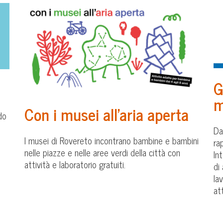
G
m
Con i musei all’aria aperta
do
Da
I musei di Rovereto incontrano bambine e bambini
ra
nelle piazze e nelle aree verdi della città con
In
attività e laboratorio gratuiti.
di
lav
att