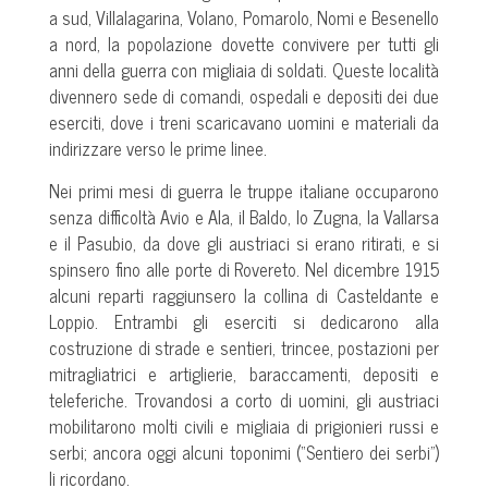
a sud, Villalagarina, Volano, Pomarolo, Nomi e Besenello
a nord, la popolazione dovette convivere per tutti gli
anni della guerra con migliaia di soldati. Queste località
divennero sede di comandi, ospedali e depositi dei due
eserciti, dove i treni scaricavano uomini e materiali da
indirizzare verso le prime linee.
Nei primi mesi di guerra le truppe italiane occuparono
senza difficoltà Avio e Ala, il Baldo, lo Zugna, la Vallarsa
e il Pasubio, da dove gli austriaci si erano ritirati, e si
spinsero fino alle porte di Rovereto. Nel dicembre 1915
alcuni reparti raggiunsero la collina di Casteldante e
Loppio. Entrambi gli eserciti si dedicarono alla
costruzione di strade e sentieri, trincee, postazioni per
mitragliatrici e artiglierie, baraccamenti, depositi e
teleferiche. Trovandosi a corto di uomini, gli austriaci
mobilitarono molti civili e migliaia di prigionieri russi e
serbi; ancora oggi alcuni toponimi (“Sentiero dei serbi”)
li ricordano.