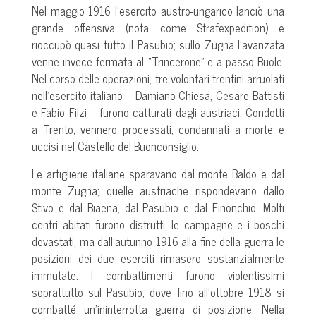
Nel maggio 1916 l’esercito austro-ungarico lanciò una
grande offensiva (nota come Strafexpedition) e
rioccupò quasi tutto il Pasubio; sullo Zugna l’avanzata
venne invece fermata al “Trincerone” e a passo Buole.
Nel corso delle operazioni, tre volontari trentini arruolati
nell’esercito italiano – Damiano Chiesa, Cesare Battisti
e Fabio Filzi – furono catturati dagli austriaci. Condotti
a Trento, vennero processati, condannati a morte e
uccisi nel Castello del Buonconsiglio.
Le artiglierie italiane sparavano dal monte Baldo e dal
monte Zugna; quelle austriache rispondevano dallo
Stivo e dal Biaena, dal Pasubio e dal Finonchio. Molti
centri abitati furono distrutti, le campagne e i boschi
devastati, ma dall’autunno 1916 alla fine della guerra le
posizioni dei due eserciti rimasero sostanzialmente
immutate. I combattimenti furono violentissimi
soprattutto sul Pasubio, dove fino all’ottobre 1918 si
combatté un’ininterrotta guerra di posizione. Nella