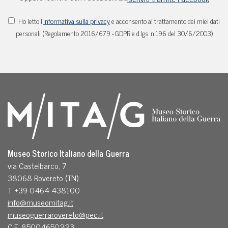
Ho letto l'
informativa sulla privacy
e acconsento al trattamento dei miei dati
personali (Regolamento 2016/679 - GDPR e d.lgs. n.196 del 30/6/2003)
Museo Storico Italiano della Guerra
via Castelbarco, 7
38068 Rovereto (TN)
T. +39 0464 438100
info@museomitag.it
museoguerrarovereto@pec.it
C.F. 85004650223