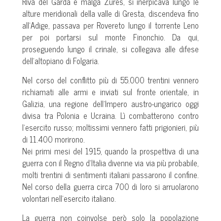
Riva del Garda e malga Zures, si inerpicava lungo le
alture meridionali della valle di Gresta, discendeva fino
all’Adige, passava per Rovereto lungo il torrente Leno
per poi portarsi sul monte Finonchio. Da qui,
proseguendo lungo il crinale, si collegava alle difese
dell’altopiano di Folgaria.
Nel corso del conflitto più di 55.000 trentini vennero
richiamati alle armi e inviati sul fronte orientale, in
Galizia, una regione dell’Impero austro-ungarico oggi
divisa tra Polonia e Ucraina. Lì combatterono contro
l’esercito russo; moltissimi vennero fatti prigionieri, più
di 11.400 morirono.
Nei primi mesi del 1915, quando la prospettiva di una
guerra con il Regno d’Italia divenne via via più probabile,
molti trentini di sentimenti italiani passarono il confine.
Nel corso della guerra circa 700 di loro si arruolarono
volontari nell’esercito italiano.
La guerra non coinvolse però solo la popolazione