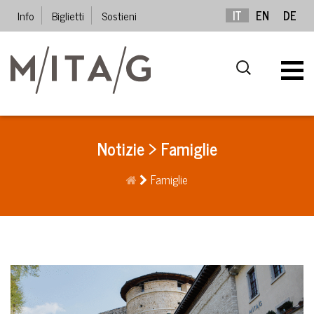
Info
Biglietti
Sostieni
IT
EN
DE
Notizie > Famiglie
Famiglie