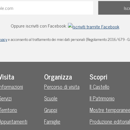
Oppure iscriviti con Facebook:
ivacy
e acconsento al trattamento dei miei dati personali (Regolamento 2016/679 - 
Visita
Organizza
Scopri
Informazioni
Percorso di visita
Il Castello
Servizi
Scuole
Il Patrimonio
Territorio
Gruppi
Mostre temporane
Appuntamenti
Famiglie
Produzione editoria