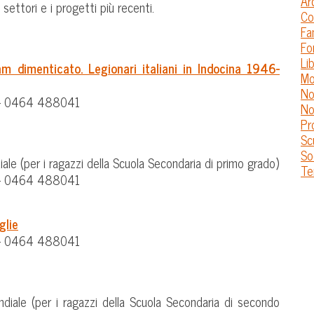
Ar
settori e i progetti più recenti.
Co
Fa
Fo
Lib
am dimenticato. Legionari italiani in Indocina 1946-
Mo
No
t – 0464 488041
No
Pr
Sc
So
ale (per i ragazzi della Scuola Secondaria di primo grado)
Te
t – 0464 488041
glie
t – 0464 488041
diale (per i ragazzi della Scuola Secondaria di secondo