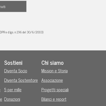
GDPR e d.lgs. n.196 del 30/6/2003)
Sostieni
Chi siamo
Diventa Socio
Mission e Storia
Diventa Sostenitore
Associazione
e
5 per mille
Progetti speciali
le
Donazioni
Bilanci e report