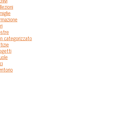
chivi
llezioni
miglie
rmazione
ri
stre
n categorizzato
tizie
ogetti
uole
ci
rritorio