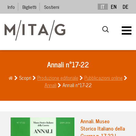
Info
Biglietti
Sostieni
IT
EN
DE
Annali n°17-22
Scopri
Produzione editoriale
Pubblicazioni online
Annali
Annali n°17-22
Annali. Museo
Storico Italiano della
Guerra n. 17-22 |