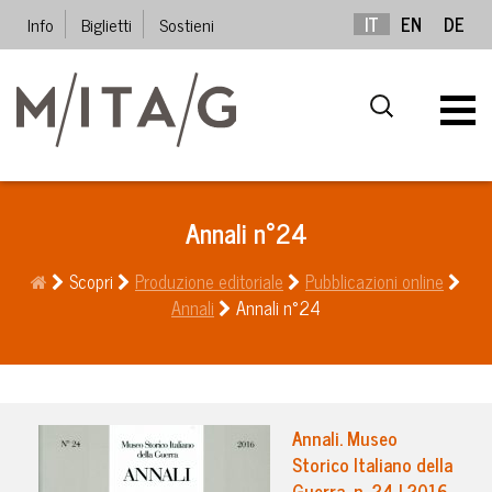
Info
Biglietti
Sostieni
IT
EN
DE
Annali n°24
Scopri
Produzione editoriale
Pubblicazioni online
Annali
Annali n°24
Annali. Museo
Storico Italiano della
Guerra, n. 24 | 2016,