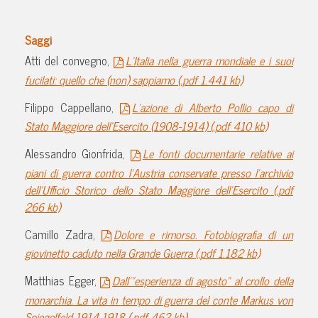
Saggi
Atti del convegno,
L’Italia nella guerra mondiale e i suoi
fucilati: quello che (non) sappiamo (.pdf 1.441 kb)
Filippo Cappellano,
L’azione di Alberto Pollio capo di
Stato Maggiore dell’Esercito (1908-1914) (.pdf 410 kb)
Alessandro Gionfrida,
Le fonti documentarie relative ai
piani di guerra contro l’Austria conservate presso l’archivio
dell’Ufficio Storico dello Stato Maggiore dell’Esercito (.pdf
266 kb)
Camillo Zadra,
Dolore e rimorso. Fotobiografia di un
giovinetto caduto nella Grande Guerra (.pdf 1.182 kb)
Matthias Egger,
Dall'”esperienza di agosto” al crollo della
monarchia. La vita in tempo di guerra del conte Markus von
Spiegelfeld 1914-1918 (.pdf 462 kb)