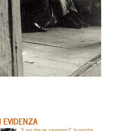
N EVIDENZA
“E noi che ne sappiamo?”, la mostra