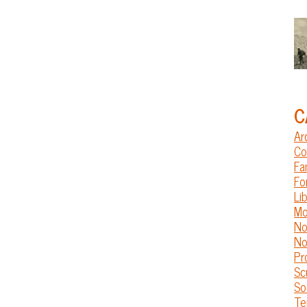
C
Ar
Co
Fa
Fo
Lib
Mo
No
No
Pr
Sc
So
Te