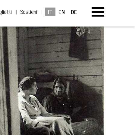
glietti
Sostieni
IT
EN
DE