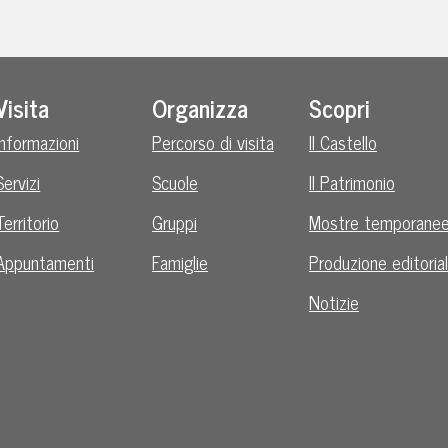
Visita
Organizza
Scopri
Informazioni
Percorso di visita
Il Castello
Servizi
Scuole
Il Patrimonio
Territorio
Gruppi
Mostre temporane
Appuntamenti
Famiglie
Produzione editoria
Notizie