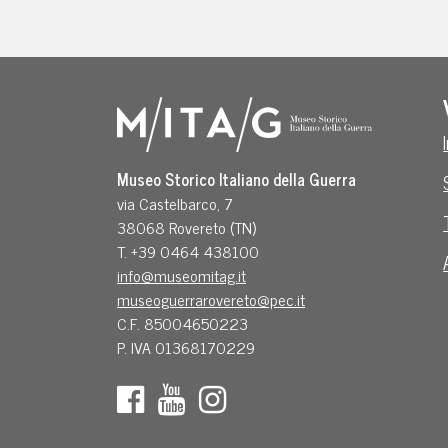
Museo Storico Italiano della Guerra
via Castelbarco, 7
38068 Rovereto (TN)
T. +39 0464 438100
info@museomitag.it
museoguerrarovereto@pec.it
C.F. 85004650223
P. IVA 01368170229