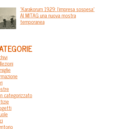
“Karakorum 1929: l’impresa sospesa”
Al MITAG una nuova mostra
temporanea
ATEGORIE
chivi
llezioni
miglie
rmazione
ri
stre
n categorizzato
tizie
ogetti
uole
ci
rritorio