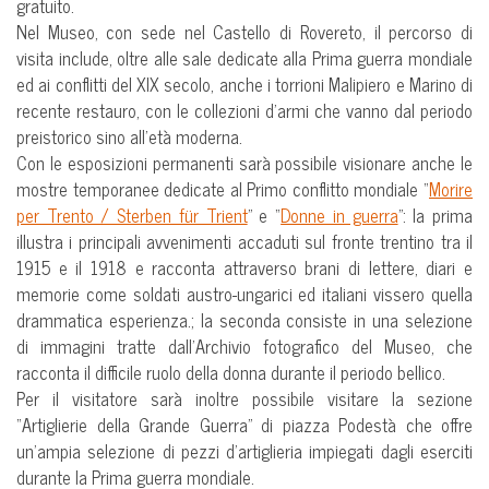
gratuito.
Nel Museo, con sede nel Castello di Rovereto, il percorso di
visita include, oltre alle sale dedicate alla Prima guerra mondiale
ed ai conflitti del XIX secolo, anche i torrioni Malipiero e Marino di
recente restauro, con le collezioni d’armi che vanno dal periodo
preistorico sino all’età moderna.
Con le esposizioni permanenti sarà possibile visionare anche le
mostre temporanee dedicate al Primo conflitto mondiale “
Morire
per Trento / Sterben für Trient
” e “
Donne in guerra
”: la prima
illustra i principali avvenimenti accaduti sul fronte trentino tra il
1915 e il 1918 e racconta attraverso brani di lettere, diari e
memorie come soldati austro-ungarici ed italiani vissero quella
drammatica esperienza.; la seconda consiste in una selezione
di immagini tratte dall’Archivio fotografico del Museo, che
racconta il difficile ruolo della donna durante il periodo bellico.
Per il visitatore sarà inoltre possibile visitare la sezione
“Artiglierie della Grande Guerra” di piazza Podestà che offre
un’ampia selezione di pezzi d’artiglieria impiegati dagli eserciti
durante la Prima guerra mondiale.