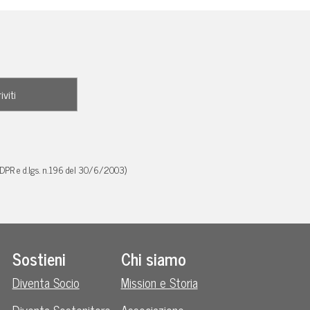
GDPR e d.lgs. n.196 del 30/6/2003)
Sostieni
Chi siamo
Diventa Socio
Mission e Storia
Diventa Sostenitore
Associazione