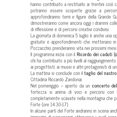
hanno contribuito a restituirlo ai trentini così c
potranno essere scoperte grazie a percorsi
approfondiranno temi e figure della Grande G
dimostreranno come ancora oggi i drammi colle
di riflessione e di percorsi creativi condivisi.
La giornata di domenica 5 luglio è anche una o
gratuite e approfondimenti che metterano in 
Pozzacchio prenderanno vita nei prossimi mesi.
Il programma inizia con il
Ricordo dei caduti (
chi ha contribuito a più livelli al raggiungimento
ai progettisti, ai musei e altri protagonisti d
La mattina si conclude con il
taglio del nastro
Cittadina Riccardo Zandonai.
Nel pomeriggio – aperto da un
concerto de
fortezza si anima di voci e percorsi con
completamente scavate nella montagna che pot
Forte (ore 14.30-17).
In alcune parti del Forte andranno in scena an
immagini di personaggi attraverso i quali cono