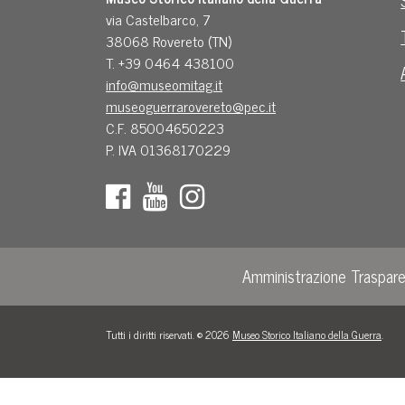
via Castelbarco, 7
38068 Rovereto (TN)
T. +39 0464 438100
info@museomitag.it
museoguerrarovereto@pec.it
C.F. 85004650223
P. IVA 01368170229
Amministrazione Traspar
Tutti i diritti riservati. © 2026
Museo Storico Italiano della Guerra
.