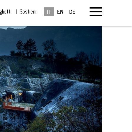
glietti
Sostieni
IT
EN
DE