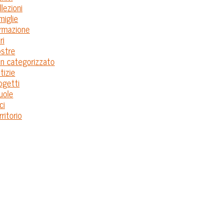
llezioni
miglie
rmazione
ri
stre
n categorizzato
tizie
ogetti
uole
ci
rritorio