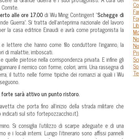
Co
e Comite.
Fa
erto alle ore 17.00
di Wu Ming Contingent “
Schegge di
Fo
de Guerra”. Si tratta dell’anteprima nazionale del lavoro
Lib
per la casa editrice Einaudi e avrà come protagonista la
Mo
No
ali e lettere che hanno come filo conduttore l’inganno, la
No
ri di malattie, imboscati.
Pr
Sc
quelle pietose nella corrispondenza privata. E infine gli
So
ngannare il nemico con forme, colori, armi. Una rassegna di
Te
rra, il tutto nelle forme tipiche dei romanzi ai quali i Wu
i seguono.
 forte sarà attivo un punto ristoro.
etta che porta fino all’inizio della strada militare che
 indicati sul sito fortepozzacchio.it).
ino. Si consiglia l’utilizzo di scarpe adeguate e di una
 e i locali interni. Lungo l’itinerario sono affissi pannelli