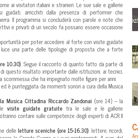
ome ai visitatori italiani e stranieri. Le sue sale e gallerie
 guidati, arricchiti dalla presenza di performer che
uerra. Il programma si concluderà con parole e note che
ttivi e privati di un secolo fa possano essere occasione
pportunità per poter accedere al forte con visite guidate
luce una parte delle tipologie di proposta che a forte
ore 10.30)
. Segue il racconto di quanto fatto da parte di
 di questo risultato importante dalle istituzioni, ai tecnici,
i una scommessa che ha impegnato molte figure per anni.
ed è punteggiata da momenti sonori a cura della Musica
lla Musica Cittadina Riccardo Zandonai
(ore 14) – la
 le
visite guidate gratuite
tra le sale e le gallerie
ranno contare sulle competenze degli esperti di ACR Il
C
che delle
letture sceniche (ore 15-16.30)
: lettere, ricordi,
Ar
scere la Grande Guerra e i suoi protagonisti. A cura del