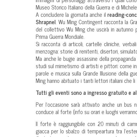
Museo Storico Italiano della Guerra e di Michel
A concludere la giornata anche il
reading-conc
Shrapnel
. Wu Ming Contingent racconta la Gran
del collettivo Wu Ming che uscirà in autunno 
Prima Guerra Mondiale.
Si racconta di articoli, cartelle cliniche, verb
menzogna: storie di renitenti, disertori, simulato
Ma anche le bugie assassine della propaganda e 
studi sul mimetismo di artisti e pittori: come i
parole e musica sulla Grande Illusione della gue
Ming hanno abituato i tanti lettori italiani che l
Tutti gli eventi sono a ingresso gratuito e al
Per l’occasione sarà attivato anche un bus nav
conduce al forte (info su orari e luoghi verranno
Il forte è raggiungibile con 20 minuti di camm
giacca per lo sbalzo di tempeartura tra l’esterno