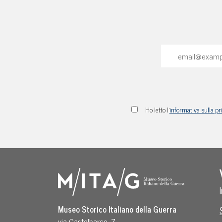
Ho letto l'
informativa sulla pr
Museo Storico Italiano della Guerra
via Castelbarco, 7