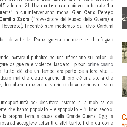
15 alle ore 21
. Una
conferenza
a più voci intitolata “
La
uerra
” in cui interverranno
mons. Gian Carlo Perego
Camillo Zadra
(Provveditore del Museo della Guerra) e
i Rovereto); l’incontrò sarà moderato da Fulvio Gardumi
ini durante la Prima guerra mondiale e di rifugiati
de invitare il pubblico ad una riflessione sui milioni di
uggire da guerre e violenze, lasciano i propri
online casino
 e tutto ciò che un tempo era parte della loro vita. E
ticare mai che dietro ognuno di loro c’è una storia che
 di umiliazioni ma anche storie di chi vuole ricostruirsi un
n’opportunità per discutere insieme sulla mobilità dei
uerre che hanno popolato – e spopolato – l’ultimo secolo.
C
 la propria terra, a causa della Grande Guerra. Oggi, a
rova ad accogliere abitanti di altri territori, che qui come
Ar