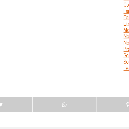
Co
Fa
Fo
Lib
Mo
No
No
Pr
Sc
So
Te