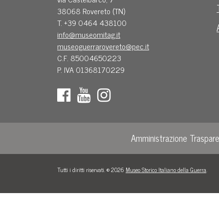
38068 Rovereto (TN)
T. +39 0464 438100
info@museomitag.it
museoguerrarovereto@pec.it
C.F. 85004650223
P. IVA 01368170229
Amministrazione Traspar
Tutti i diritti riservati. © 2026
Museo Storico Italiano della Guerra
.