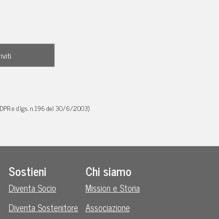
GDPR e d.lgs. n.196 del 30/6/2003)
Sostieni
Chi siamo
Diventa Socio
Mission e Storia
Diventa Sostenitore
Associazione