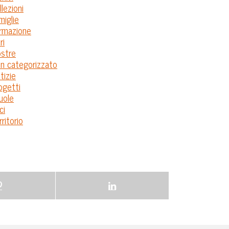
llezioni
miglie
rmazione
ri
stre
n categorizzato
tizie
ogetti
uole
ci
rritorio