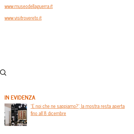
www.museodellaguerra.it
www.visitrovereto.it
IN EVIDENZA
“E noi che ne sappiamo?”, la mostra resta aperta
fino all’8 dicembre