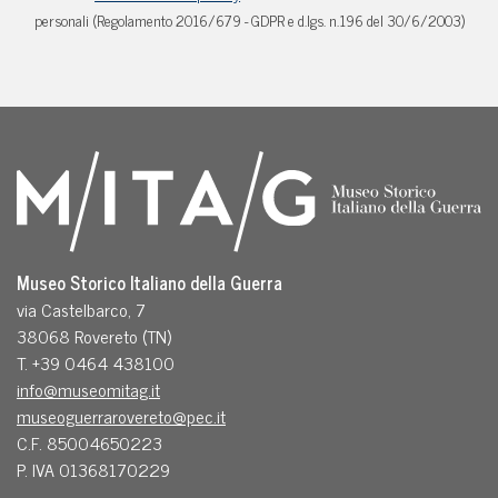
personali (Regolamento 2016/679 - GDPR e d.lgs. n.196 del 30/6/2003)
Museo Storico Italiano della Guerra
via Castelbarco, 7
38068 Rovereto (TN)
T. +39 0464 438100
info@museomitag.it
museoguerrarovereto@pec.it
C.F. 85004650223
P. IVA 01368170229