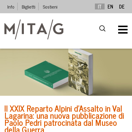
Info
Biglietti
Sostieni
IT
EN
DE
Il XXIX Reparto Alpini d’Assalto in Val
Lagarina: una nuova pubblicazione di
Paolo Pedri patrocinata dal Museo
della Guerra