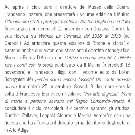
Ad aprire il ciclo sarà il direttore del Museo della Guerra,
Francesco Frizzera, che presenterà il volume edito da Il Mulino,
Cittadini dimezzati. I profughi trentini in Austria Ungheria e in Italia
.
Si prosegue poi mercoledì 11 novembre con Gustavo Corni e la
sua ricerca su
Weimar. La Germania dal 1918 al 1933
(ed.
Carocci). Ad arricchire questa edizione di “Storie e storia” ci
saranno anche due autori che stimolano il dibattito storiografico:
Marcello Flores D’Arcais con
Cattiva memoria. Perché è difficile
fare i conti con la storia
pubblicato da Il Mulino (mercoledì 18
novembre) e Francesco Filippi con il volume edito da Bollati
Boringhieri
Ma perché siamo ancora fascisti? Un conto rimasto
aperto
(mercoledì 25 novembre). Giovedì 3 dicembre sarà la
volta di Francesca Brunet con il volume
«Per atto di grazia». Pena
di morte e perdono sovrano nel Regno Lombardo-Veneto
. A
concludere il ciclo mercoledì 9 dicembre saranno gli studiosi
Günther Pallaver, Leopold Steurer e Martha Verdorfer con una
ricerca che ha affrontato il delicato tema del ritorno degli optanti
in Alto Adige.