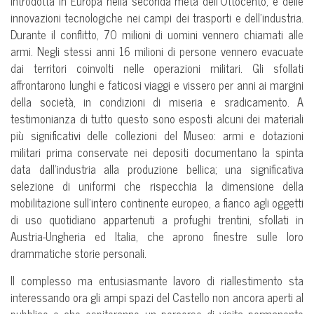
introdotta in Europa nella seconda metà dell’Ottocento, e delle
innovazioni tecnologiche nei campi dei trasporti e dell’industria.
Durante il conflitto, 70 milioni di uomini vennero chiamati alle
armi. Negli stessi anni 16 milioni di persone vennero evacuate
dai territori coinvolti nelle operazioni militari. Gli sfollati
affrontarono lunghi e faticosi viaggi e vissero per anni ai margini
della società, in condizioni di miseria e sradicamento. A
testimonianza di tutto questo sono esposti alcuni dei materiali
più significativi delle collezioni del Museo: armi e dotazioni
militari prima conservate nei depositi documentano la spinta
data dall’industria alla produzione bellica; una significativa
selezione di uniformi che rispecchia la dimensione della
mobilitazione sull’intero continente europeo, a fianco agli oggetti
di uso quotidiano appartenuti a profughi trentini, sfollati in
Austria-Ungheria ed Italia, che aprono finestre sulle loro
drammatiche storie personali.
Il complesso ma entusiasmante lavoro di riallestimento sta
interessando ora gli ampi spazi del Castello non ancora aperti al
pubblico e che ospiteranno un percorso di visita permanente