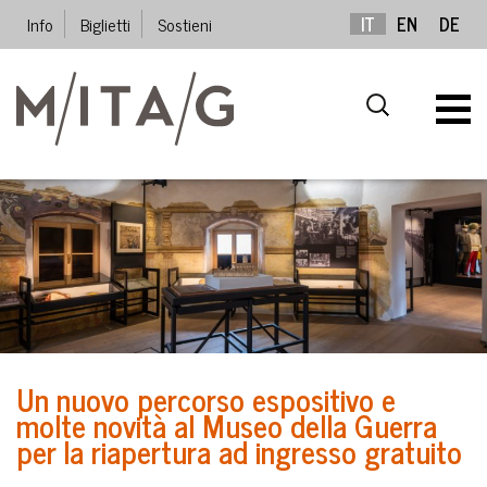
Info
Biglietti
Sostieni
IT
EN
DE
Un nuovo percorso espositivo e
molte novità al Museo della Guerra
per la riapertura ad ingresso gratuito