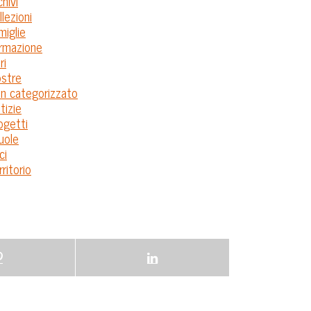
chivi
llezioni
miglie
rmazione
ri
stre
n categorizzato
tizie
ogetti
uole
ci
rritorio