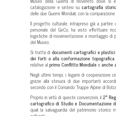
Museo della Guerra di Rovereto dove si è 
catalogazione e sintesi su
cartografia stori
delle due Guerre Mondiali, con la comparazione i
Il progetto culturale, intrapreso già a partire
personale del GeCo, ha visto effettuare ric
logistiche di movimentazione e montaggio di pla
del Museo.
Si tratta di
documenti cartografici e plastici 
dei forti o alla conformazione topografica 
relative al
primo Conflitto Mondiale
e
anche a
Negli ultimi tempi, i legami di cooperazione ci
grazie alla stesura di due importanti accord
secondo con il Comando Truppe Alpine di Bolza
Proprio in virtù di queste convenzioni, il
2° Reg
cartografico di Studio e Documentazione del
quali la salvaguardia del patrimonio storico mi
culturale.