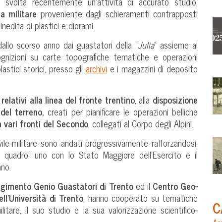
svolta recentemente un’attività di accurato studio,
ca militare
proveniente dagli schieramenti contrapposti
nedita di plastici e diorami.
 dallo scorso anno dai guastatori della “
Julia
” assieme al
ognizioni su carte topografiche tematiche e operazioni
stici storici, presso gli
archivi
e i magazzini di deposito
relativi alla linea del fronte trentino
, alla
disposizione
del terreno,
creati per pianificare le operazioni belliche
 vari fronti del Secondo
, collegati al Corpo degli Alpini.
vile-militare sono andati progressivamente rafforzandosi,
i quadro: uno con lo Stato Maggiore dell’Esercito e il
no.
gimento Genio Guastatori di Trento
ed il
Centro Geo-
l’Università di Trento
, hanno cooperato su tematiche
C
litare, il suo studio e la sua valorizzazione scientifico-