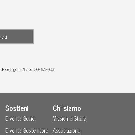
GDPR e d.lgs. n.196 del 30/6/2003)
Sostieni
Chi siamo
Diventa Socio
Mission e Storia
Diventa Sostenitore
Associazione