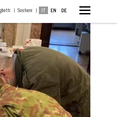
glietti
Sostieni
IT
EN
DE