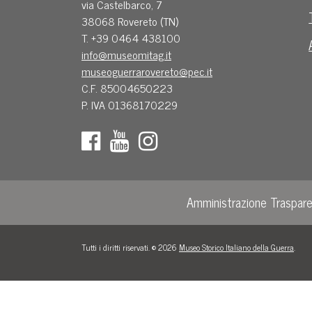
via Castelbarco, 7
38068 Rovereto (TN)
T. +39 0464 438100
info@museomitag.it
museoguerrarovereto@pec.it
C.F. 85004650223
P. IVA 01368170229
Amministrazione Traspar
Tutti i diritti riservati. © 2026
Museo Storico Italiano della Guerra
.