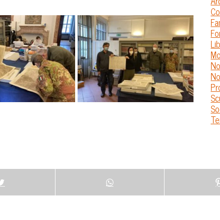
Ar
Co
Fa
Fo
Lib
Mo
No
No
Pr
Sc
So
Te