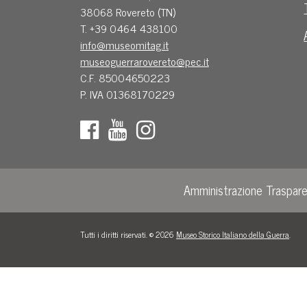
38068 Rovereto (TN)
T. +39 0464 438100
info@museomitag.it
museoguerrarovereto@pec.it
C.F. 85004650223
P. IVA 01368170229
Amministrazione Traspar
Tutti i diritti riservati. © 2026
Museo Storico Italiano della Guerra
.