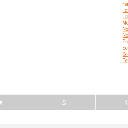
Fa
Fo
Lib
Mo
No
No
Pr
Sc
So
Te