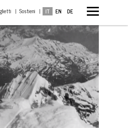
glietti
Sostieni
IT
EN
DE