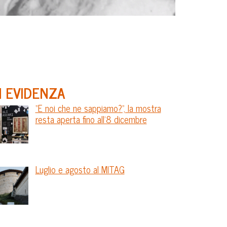
N EVIDENZA
“E noi che ne sappiamo?”, la mostra
resta aperta fino all’8 dicembre
Luglio e agosto al MITAG