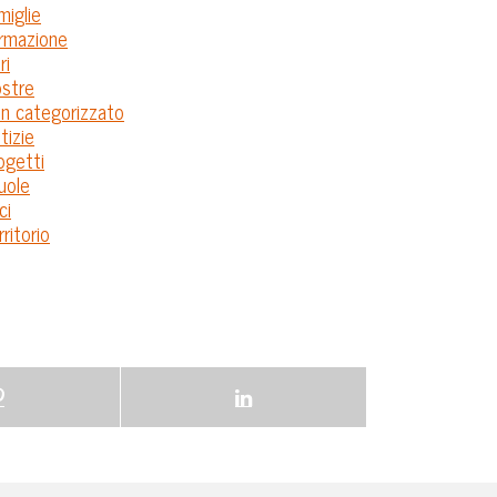
miglie
rmazione
ri
stre
n categorizzato
tizie
ogetti
uole
ci
rritorio