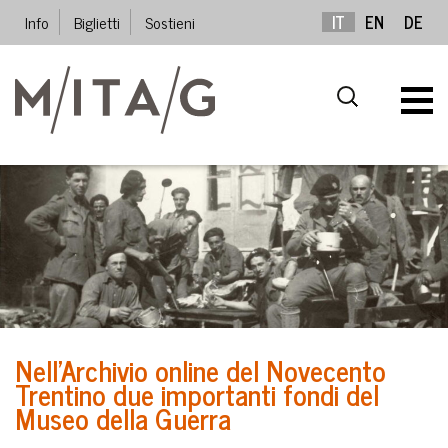
Info
Biglietti
Sostieni
IT
EN
DE
Nell’Archivio online del Novecento
Trentino due importanti fondi del
Museo della Guerra