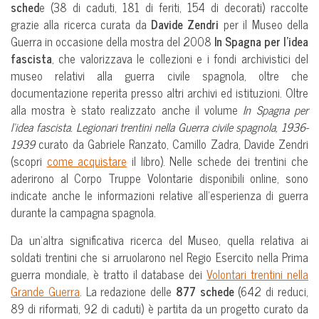
sched
e (38 di caduti, 181 di feriti, 154 di decorati) raccolte
grazie alla ricerca curata da
Davide Zendri
per il Museo della
Guerra in occasione della mostra del 2008
In Spagna per l’idea
fascista
, che valorizzava le collezioni e i fondi archivistici del
museo relativi alla guerra civile spagnola, oltre che
documentazione reperita presso altri archivi ed istituzioni. Oltre
alla mostra è stato realizzato anche il volume
In Spagna per
l’idea fascista. Legionari trentini nella Guerra civile spagnola, 1936-
1939
curato da Gabriele Ranzato, Camillo Zadra, Davide Zendri
(scopri
come acquistare
il libro). Nelle schede dei trentini che
aderirono al Corpo Truppe Volontarie disponibili online, sono
indicate anche le informazioni relative all’esperienza di guerra
durante la campagna spagnola.
Da un’altra significativa ricerca del Museo, quella relativa ai
soldati trentini che si arruolarono nel Regio Esercito nella Prima
guerra mondiale, è tratto il database dei
Volontari trentini nella
Grande Guerra
. La redazione delle
877 schede
(642 di reduci,
89 di riformati, 92 di caduti) è partita da un progetto curato da