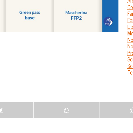
Ar
Co
Fa
Fo
Lib
Mo
No
No
Pr
Sc
So
Te