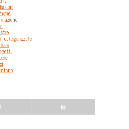
chivi
llezioni
miglie
rmazione
ri
stre
n categorizzato
tizie
ogetti
uole
ci
rritorio