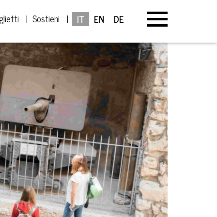
glietti
Sostieni
IT
EN
DE