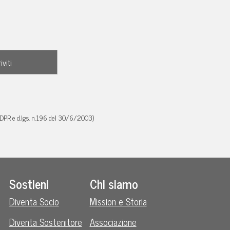
GDPR e d.lgs. n.196 del 30/6/2003)
Sostieni
Chi siamo
Diventa Socio
Mission e Storia
Diventa Sostenitore
Associazione