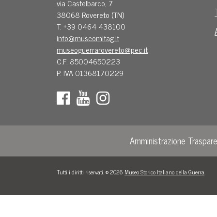
via Castelbarco, 7
38068 Rovereto (TN)
T. +39 0464 438100
info@museomitag.it
museoguerrarovereto@pec.it
C.F. 85004650223
P. IVA 01368170229
Amministrazione Traspar
Tutti i diritti riservati. © 2026
Museo Storico Italiano della Guerra
.