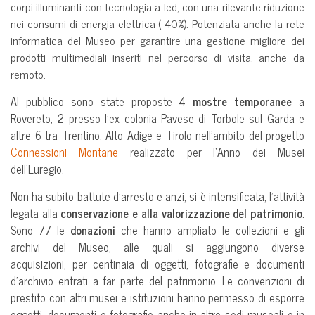
corpi illuminanti con tecnologia a led, con una rilevante riduzione
nei consumi di energia elettrica (-40%). Potenziata anche la rete
informatica del Museo per garantire una gestione migliore dei
prodotti multimediali inseriti nel percorso di visita, anche da
remoto.
Al pubblico sono state proposte 4
mostre temporanee
a
Rovereto, 2 presso l’ex colonia Pavese di Torbole sul Garda e
altre 6 tra Trentino, Alto Adige e Tirolo nell’ambito del progetto
Connessioni Montane
realizzato per l’Anno dei Musei
dell’Euregio.
Non ha subito battute d’arresto e anzi, si è intensificata, l’attività
legata alla
conservazione e alla valorizzazione del patrimonio
.
Sono 77 le
donazioni
che hanno ampliato le collezioni e gli
archivi del Museo, alle quali si aggiungono diverse
acquisizioni, per centinaia di oggetti, fotografie e documenti
d’archivio entrati a far parte del patrimonio. Le convenzioni di
prestito con altri musei e istituzioni hanno permesso di esporre
oggetti, documenti e fotografie anche in altre sedi museali e in