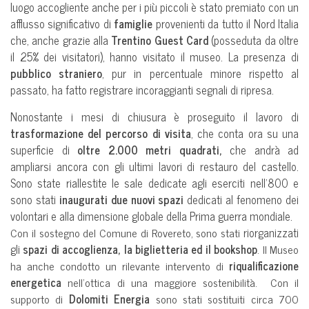
luogo accogliente anche per i più piccoli è stato premiato con un
afflusso significativo di
famiglie
provenienti da tutto il Nord Italia
che, anche grazie alla
Trentino Guest Card
(posseduta da oltre
il 25% dei visitatori), hanno visitato il museo. La presenza di
pubblico straniero
, pur in percentuale minore rispetto al
passato, ha fatto registrare incoraggianti segnali di ripresa.
Nonostante i mesi di chiusura è proseguito il lavoro di
trasformazione del percorso di visita
, che conta ora su una
superficie di
oltre 2.000 metri quadrati,
che andrà ad
ampliarsi ancora con gli ultimi lavori di restauro del castello.
Sono state riallestite le sale dedicate agli eserciti nell’800 e
sono stati
inaugurati due nuovi spazi
dedicati al fenomeno dei
volontari e alla dimensione globale della Prima guerra mondiale.
Con il sostegno del Comune di Rovereto, sono stati
riorganizzati
gli
spazi di accoglienza, la biglietteria ed il bookshop
. ll Museo
ha anche condotto un rilevante intervento di
riqualificazione
energetica
nell’ottica di una maggiore sostenibilità. Con il
supporto di
Dolomiti Energia
sono stati sostituiti circa 700