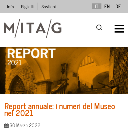
Info
Biglietti
Sostieni
IT
EN
DE
Report annuale: i numeri del Museo
nel 2021
30 Marzo 2022