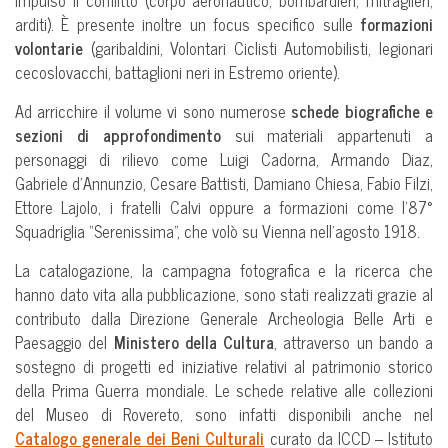
impulso il conflitto (corpo aeronautico, bombardieri, mitraglieri,
arditi). È presente inoltre un focus specifico sulle
formazioni
volontarie
(garibaldini, Volontari Ciclisti Automobilisti, legionari
cecoslovacchi, battaglioni neri in Estremo oriente).
Ad arricchire il volume vi sono numerose
schede biografiche e
sezioni di approfondimento
sui materiali appartenuti a
personaggi di rilievo come Luigi Cadorna, Armando Diaz,
Gabriele d’Annunzio, Cesare Battisti, Damiano Chiesa, Fabio Filzi,
Ettore Lajolo, i fratelli Calvi oppure a formazioni come l’87°
Squadriglia “Serenissima”, che volò su Vienna nell’agosto 1918.
La catalogazione, la campagna fotografica e la ricerca che
hanno dato vita alla pubblicazione, sono stati realizzati grazie al
contributo dalla Direzione Generale Archeologia Belle Arti e
Paesaggio del
Ministero della Cultura
, attraverso un bando a
sostegno di progetti ed iniziative relativi al patrimonio storico
della Prima Guerra mondiale. Le schede relative alle collezioni
del Museo di Rovereto, sono infatti disponibili anche nel
Catalogo generale dei Beni Culturali
curato da ICCD – Istituto