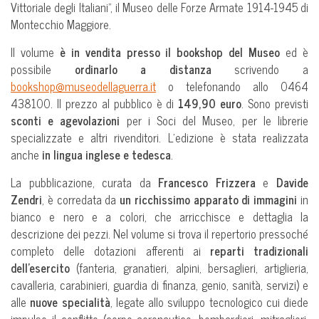
Vittoriale degli Italiani”, il Museo delle Forze Armate 1914-1945 di
Montecchio Maggiore.
Il volume
è in vendita presso il bookshop del Museo
ed è
possibile
ordinarlo a distanza
scrivendo a
bookshop@museodellaguerra.it
o telefonando allo 0464
438100. Il prezzo al pubblico è di
149,90 euro
. Sono previsti
sconti e agevolazioni
per i Soci del Museo, per le librerie
specializzate e altri rivenditori. L’edizione è stata realizzata
anche
in lingua inglese e tedesca
.
La pubblicazione, curata da
Francesco Frizzera
e
Davide
Zendri
, è corredata da
un ricchissimo apparato di immagini
in
bianco e nero e a colori, che arricchisce e dettaglia la
descrizione dei pezzi. Nel volume si trova il repertorio pressoché
completo delle dotazioni afferenti ai
reparti tradizionali
dell’esercito
(fanteria, granatieri, alpini, bersaglieri, artiglieria,
cavalleria, carabinieri, guardia di finanza, genio, sanità, servizi) e
alle
nuove specialità
, legate allo sviluppo tecnologico cui diede