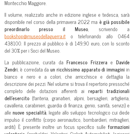
Montecchio Maggiore.
Il volume, realizzato anche in edizione inglese e tedesca, sarà
disponibile nel corso della primavera 2022 ma
è già possibile
preordinarlo presso il Museo
, scrivendo a
bookshop@museodellaguerra.it
o telefonando allo 0464
438100. Il prezzo al pubblico è di 149,90 euro, con lo sconto
del 30% per i Soci del Museo.
La pubblicazione, curata da
Francesco Frizzera
e
Davide
Zendri
, è corredata da
un ricchissimo apparato di immagini
in
bianco e nero e a colori, che arricchisce e dettaglia la
descrizione dei pezzi. Nel volume si trova il repertorio pressoché
completo delle dotazioni afferenti ai
reparti tradizionali
dell’esercito
(fanteria, granatieri, alpini, bersaglieri, artiglieria,
cavalleria, carabinieri, guardia di finanza, genio, sanità, servizi) e
alle
nuove specialità
, legate allo sviluppo tecnologico cui diede
impulso il conflitto (corpo aeronautico, bombardieri, mitraglieri,
arditi). È presente inoltre un focus specifico sulle
formazioni