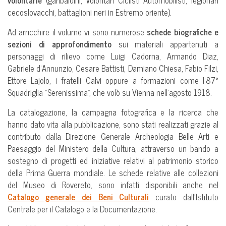
volontarie
(garibaldini, Volontari Ciclisti Automobilisti, legionari
cecoslovacchi, battaglioni neri in Estremo oriente).
Ad arricchire il volume vi sono numerose
schede biografiche e
sezioni di approfondimento
sui materiali appartenuti a
personaggi di rilievo come Luigi Cadorna, Armando Diaz,
Gabriele d’Annunzio, Cesare Battisti, Damiano Chiesa, Fabio Filzi,
Ettore Lajolo, i fratelli Calvi oppure a formazioni come l’87°
Squadriglia “Serenissima”, che volò su Vienna nell’agosto 1918.
La catalogazione, la campagna fotografica e la ricerca che
hanno dato vita alla pubblicazione, sono stati realizzati grazie al
contributo dalla Direzione Generale Archeologia Belle Arti e
Paesaggio del Ministero della Cultura, attraverso un bando a
sostegno di progetti ed iniziative relativi al patrimonio storico
della Prima Guerra mondiale. Le schede relative alle collezioni
del Museo di Rovereto, sono infatti disponibili anche nel
Catalogo generale dei Beni Culturali
curato dall’Istituto
Centrale per il Catalogo e la Documentazione.