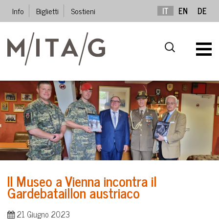
Info
Biglietti
Sostieni
IT
EN
DE
Il Museo a Vienna incontra il
Gardebataillon austriaco
21 Giugno 2023