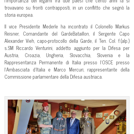
l’importanza dei legami fra due paesi che cento anni fa si
trovavano su fronti contrapposti, in un conflitto che segnò la
storia europea.
Il vice Presidente Mederle ha incontrato il Colonello Markus
Reisner, Comandante del GardeBataillon, il Sergente Capo
Alexander Vieh, capo-protocollo della Garde, il Ten. Col. f.(alp.)
s.SM Riccardo Venturini, addetto aggiunto per la Difesa per
Austria, Croazia, Ungheria, Slovacchia, Slovenia e la
Rappresentanza Permanente di Italia presso l’OSCE presso
l’Ambasciata d’Italia e Marco Mercuri, rappresentante della
Commissione parlamentare della Difesa austriaca.