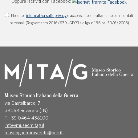
Oppure iscriviti con Facebook:
Ho letto l'
informativa sulla privacy
e acconsento al trattamento dei miei dati
personali (Regolamento 2016/679 - GDPR e d.lgs. n.196 del 30/6/2003)
Museo Storico Italiano della Guerra
via Castelbarco, 7
38068 Rovereto (TN)
T. +39 0464 438100
info@museomitag.it
museoguerrarovereto@pec.it